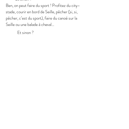
Ben, on peut faire du sport ! Profitez du city-
stade, courir en bord de Seille, pêcher (si, si,
pêcher, c’est du sport), faire du canoé sur la
Seille ou une balade à cheval…
Et sinon ?
Ben, on peut guetter les animations associatives
dans le coin. Par ici, par là, il y a toujours un vide-
grenier, un loto ou une vente de paëlla pour la
bonne cause !
Et sinon ?
Ben, rien. Le dimanche, c’est fait aussi pour ne
rien faire !!!