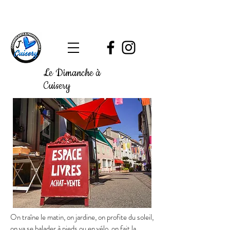
Le Dimanche à
Cuisery
On traîne le matin, on jardine, on profite du soleil,
on va se balader à pieds ou en vélo, on fait la