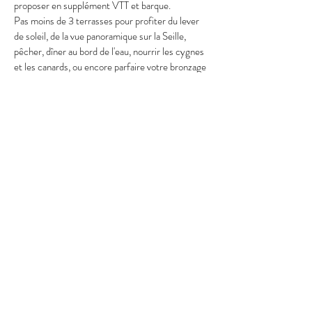
proposer en supplément VTT et barque.
Pas moins de 3 terrasses pour profiter du lever
de soleil, de la vue panoramique sur la Seille,
pêcher, dîner au bord de l'eau, nourrir les cygnes
et les canards, ou encore parfaire votre bronzage
en lisant la saga de l'été.
Le gîte est situé
juste après le camping, au départ
de jolies balades vertes à pied ou à vélo, mais
avec le confort des commodités tout près (le
centre de Cuisery est accessible en marchant en
moins de 15 minutes !)
Bref, en famille, entre amis ou
en amoureux, pour
changer d'air ou visiter la région, vous pouvez
réserver à partir de 75 € la nuitée... mais aussi
pour un week-end ou à la semaine ! Demandez !
Le saviez-vous ?
C'est aussi Eric qui loue bateaux électriques,
canoés et autres pédalos, juste à côté du
camping, pour le plus grand bonheur des petits et