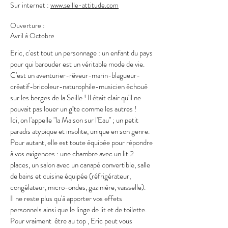
Sur internet :
www.seille-attitude.com
Ouverture :
Avril à Octobre
Tous les jours
Eric, c'est tout un personnage : un enfant du pays
pour qui barouder est un véritable mode de vie.
C'est un aventurier-rêveur-marin-blagueur-
créatif-bricoleur-naturophile-musicien échoué
sur les berges de la Seille ! Il était clair qu'il ne
pouvait pas louer un gîte comme les autres !
Ici, on l'appelle "la Maison sur l'Eau" ; un petit
paradis atypique et insolite, unique en son genre.
Pour autant, elle est toute équipée pour répondre
à vos exigences : une chambre avec un lit 2
places, un salon avec un canapé convertible, salle
de bains et cuisine équipée (réfrigérateur,
congélateur, micro-ondes, gazinière, vaisselle).
Il ne reste plus qu'à apporter vos effets
personnels ainsi que le linge de lit et de toilette.
Pour vraiment être au top , Eric peut vous