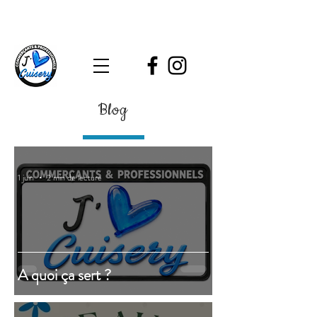
Blog
1 juin
2 min de lecture
A quoi ça sert ?