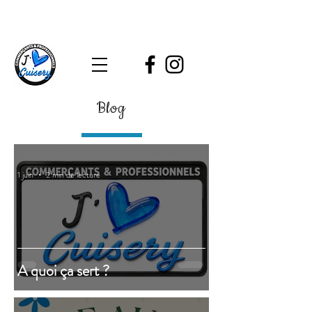
Blog
1 juin
2 min de lecture
A quoi ça sert ?