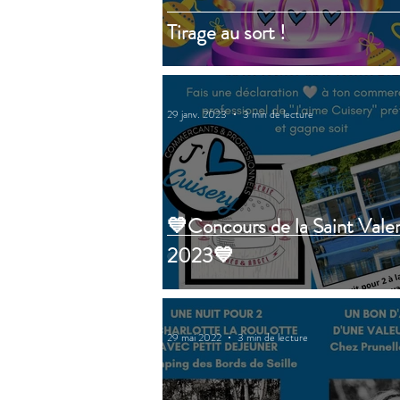
Tirage au sort !
29 janv. 2023
3 min de lecture
💙Concours de la Saint Vale
2023💙
29 mai 2022
3 min de lecture