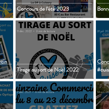
Concours de l'été 2023
Bonne
11 déc. 2022
3 min de lecture
31 juil. 2
ntin
Conco
Tirage au sort de Noël 2022
#cuis
7 déc. 2021
4 min de lecture
14 oct. 2