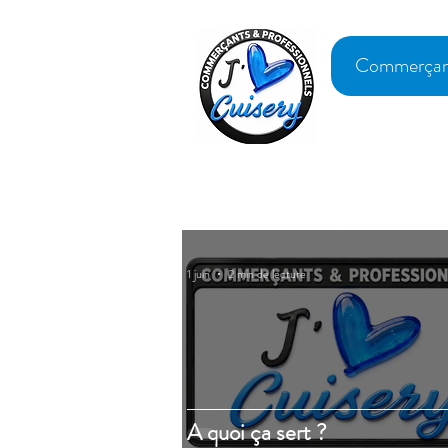
Commerçan
1 juin
2 min de lecture
A quoi ça sert ?