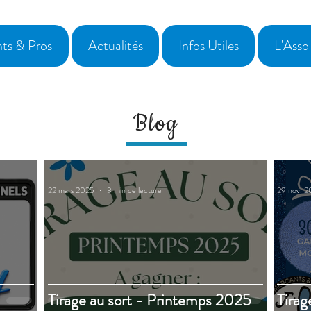
ts & Pros
Actualités
Infos Utiles
L'Asso
Blog
22 mars 2025
3 min de lecture
29 nov. 
Tirage au sort - Printemps 2025
Tirag