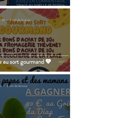
2024
3 min de lecture
e au sort gourmand 💙
23
3 min de lecture