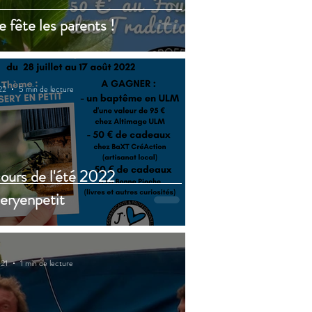
 fête les parents !
022
5 min de lecture
urs de l'été 2022
eryenpetit
021
1 min de lecture