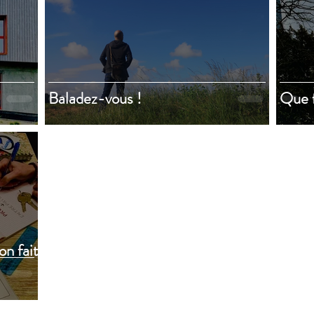
Baladez-vous !
Que f
on fait