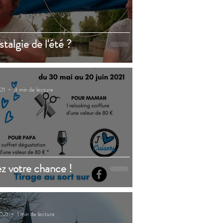
stalgie de l'été ?
21
3 min de lecture
z votre chance !
2021
1 min de lecture