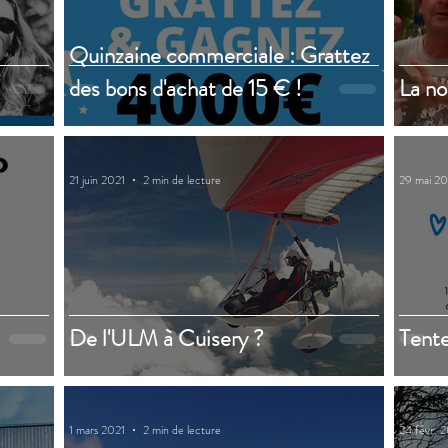
Quinzaine commerciale : Grattez
des bons d'achat de 15 € !
La no
21 juin 2021
2 min de lecture
29 mai 20
De l'ULM à Cuisery ?
Tente
1 mars 2021
2 min de lecture
24 févr. 